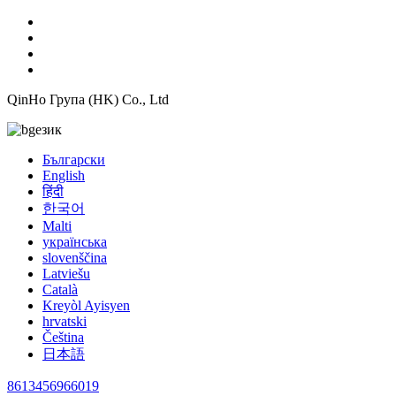
QinHo Група (HK) Co., Ltd
език
Български
English
हिंदी
한국어
Malti
українська
slovenščina
Latviešu
Català
Kreyòl Ayisyen
hrvatski
Čeština
日本語
8613456966019