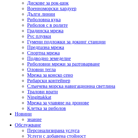
Дискове за рок-шок
Военноморски хардуер
Дълги линии
Риболовна кука
Риболов с в ролите
Градинска мрежа
Pvc плувки
Гумени подложки за докинг станции
Предпазна мрежа
Спортна мрежа
Подводно земеделие
Риболовни мрежи за разтоварване
Оловни тегла
Мрежа за конско сено
Рибарски контейнер
Слънчева морска навигационна светлина
Тралови врати
Ningittakkat
Мрежа за улавяне на дронове
Клетка за риболов
Новини
знание
Обслужване
Персонализирана услуга
Услуги с добавена стойност