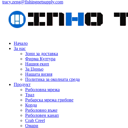
tracy.zeng@fishingnetsupply.com
Начало
За нас
Зони за доставка
Фирма Култура
Нашия екип
За Циньо
Нашата визия
Политика за околната среда
Продукт
Риболовна мрежа
Трал
Рибарска мрежа грибове
Корда
Риболовно въже
Риболовен канап
Crab Creel
Омари