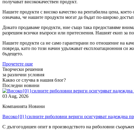
получават висококачествен продукт.
Нашите продукти с високо качество на рентабилна цена, което о
означава, че нашите продукти могат да бъдат по-широко достъпни
Докато продаваме продукти, ние също така предоставяме внима
разрешим всички въпроси или притеснения. Нашият екип за по
Нашите продукти са не само гарантирани по отношение на качес
повреда, като по този начин удължават експлоатационния си жи
бъдещето.
Прочетете още
Творчески решения
за различни условия
Какво се случва в нашия блог?
Последни новини
03 Aug, 2026
Компанията Новини
Високо{0}}силните риболовни вериги осигуряват надеждна прои
С дългогодишен опит в производството на риболовни съоръжен