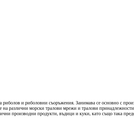
 за риболов и риболовни съоръжения. Занимава се основно с пр
 на различни морски тралови мрежи и тралови принадлежности.
лични производни продукти, въдици и куки, като също така пред