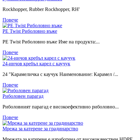
Rockhopper, Rubber Rockhopper, RH'
Повече
PE Twist Риболовно въже
PE Twist Риболовно въже Име на продукта:...
Повече
24-инчов кребъл карел с каучук
24 "Карамеличка с каучук Наименование: Карамел /...
Повече
Риболовен парагад
Риболовният парагад е високоефективно риболовно...
Повече
Мрежа за катерене за градинарство
Мрежата за катерене е изработена от висококачествен HDPE...