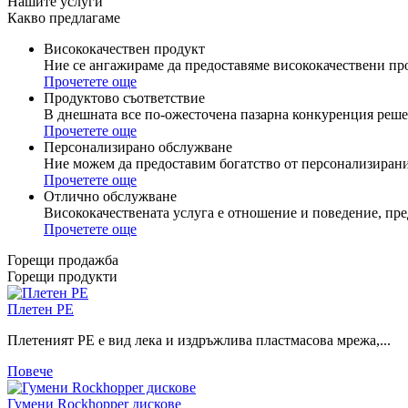
Нашите услуги
Какво предлагаме
Висококачествен продукт
Ние се ангажираме да предоставяме висококачествени про
Прочетете още
Продуктово съответствие
В днешната все по-ожесточена пазарна конкуренция решен
Прочетете още
Персонализирано обслужване
Ние можем да предоставим богатство от персонализирани
Прочетете още
Отлично обслужване
Висококачествената услуга е отношение и поведение, пре
Прочетете още
Горещи продажба
Горещи продукти
Плетен PE
Плетеният PE е вид лека и издръжлива пластмасова мрежа,...
Повече
Гумени Rockhopper дискове