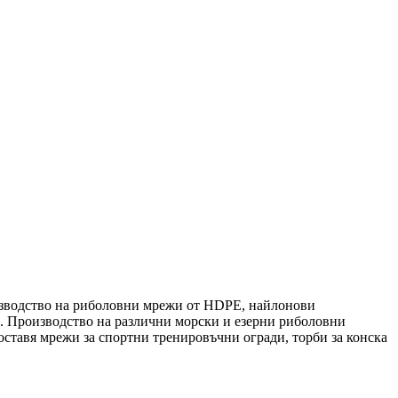
оизводство на риболовни мрежи от HDPE, найлонови
 Производство на различни морски и езерни риболовни
оставя мрежи за спортни тренировъчни огради, торби за конска