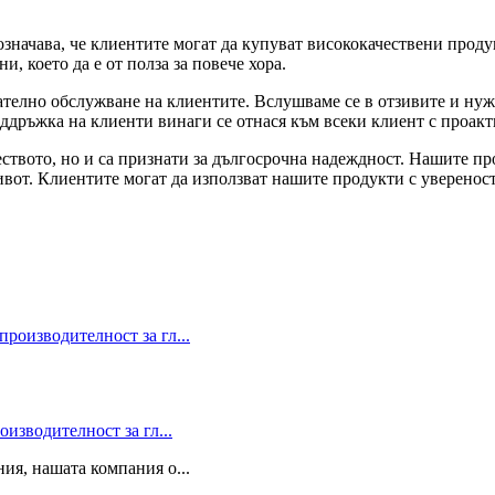
значава, че клиентите могат да купуват висококачествени продук
, което да е от полза за повече хора.
телно обслужване на клиентите. Вслушваме се в отзивите и нуж
ддръжка на клиенти винаги се отнася към всеки клиент с проак
твото, но и са признати за дългосрочна надеждност. Нашите про
вот. Клиентите могат да използват нашите продукти с увереност
зводителност за гл...
ия, нашата компания о...