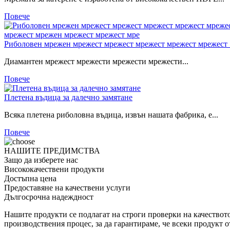
Повече
Риболовен мрежен мрежест мрежест мрежест мрежест мрежест .
Диамантен мрежест мрежести мрежести мрежести...
Повече
Плетена въдица за далечно замятане
Всяка плетена риболовна въдица, извън нашата фабрика, е...
Повече
НАШИТЕ ПРЕДИМСТВА
Защо да изберете нас
Висококачествени продукти
Достъпна цена
Предоставяне на качествени услуги
Дългосрочна надеждност
Нашите продукти се подлагат на строги проверки на качеството
производствения процес, за да гарантираме, че всеки продукт о